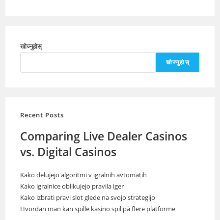
खोज्नुहोस्
खोज्नुहोस्
Recent Posts
Comparing Live Dealer Casinos
vs. Digital Casinos
Kako delujejo algoritmi v igralnih avtomatih
Kako igralnice oblikujejo pravila iger
Kako izbrati pravi slot glede na svojo strategijo
Hvordan man kan spille kasino spil på flere platforme