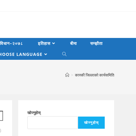
विधान–२०७८
इतिहास
बीमा
सम्झौता
HOOSE LANGUAGE
>
कास्की जिल्लाको कार्यसमिति
खोज्नुहोस्
खोज्नुहोस्