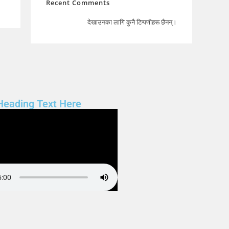
Recent Comments
देखाउनका लागि कुनै टिप्पणीहरू छैनन्।
Heading Text Here