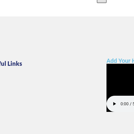
Add Your 
ul Links